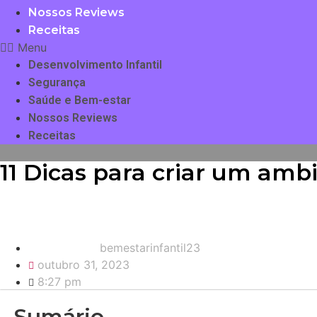
Nossos Reviews
Receitas
Menu
Desenvolvimento Infantil
Segurança
Saúde e Bem-estar
Nossos Reviews
Receitas
11 Dicas para criar um amb
bemestarinfantil23
outubro 31, 2023
8:27 pm
Sumário